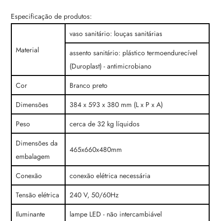
Especificação de produtos:
vaso sanitário: louças sanitárias
Material
assento sanitário: plástico termoendurecível
(Duroplast) - antimicrobiano
Cor
Branco preto
Dimensões
384 x 593 x 380 mm (L x P x A)
Peso
cerca de 32 kg líquidos
Dimensões da
465x660x480mm
embalagem
Conexão
conexão elétrica necessária
Tensão elétrica
240 V, 50/60Hz
Iluminante
lampe LED - não intercambiável