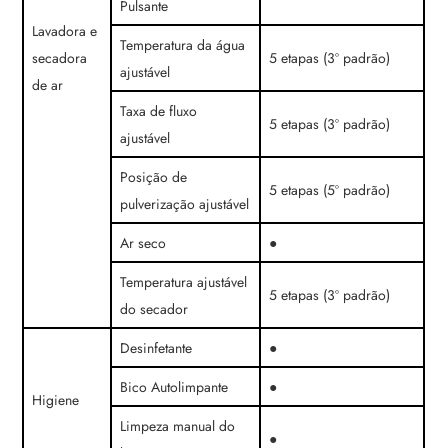
Pulsante
Lavadora e
Temperatura da água
secadora
5 etapas (3º padrão)
ajustável
de ar
Taxa de fluxo
5 etapas (3º padrão)
ajustável
Posição de
5 etapas (5º padrão)
pulverização ajustável
Ar seco
●
Temperatura ajustável
5 etapas (3º padrão)
do secador
Desinfetante
●
Bico Autolimpante
●
Higiene
Limpeza manual do
●