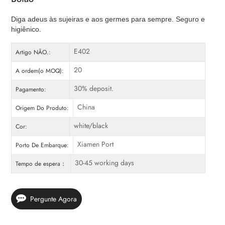
Diga adeus às sujeiras e aos germes para sempre. Seguro e
higiênico.
E402
Artigo NÃO.:
20
A ordem(o MOQ):
30% deposit.
Pagamento:
China
Origem Do Produto:
white/black
Cor:
Xiamen Port
Porto De Embarque:
30-45 working days
Tempo de espera：
Pergunte Agora