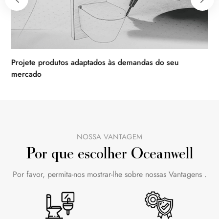
Projete produtos adaptados às demandas do seu
Hospit
mercado
NOSSA VANTAGEM
Por que escolher Oceanwell
Por favor, permita-nos mostrar-lhe sobre nossas Vantagens .