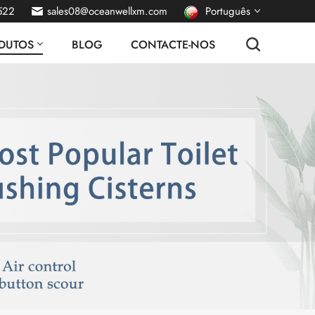
522
sales08@oceanwellxm.com
Português
DUTOS
BLOG
CONTACTE-NOS
English
français
Deutsch
русский
italiano
español
Nederlands
العربية