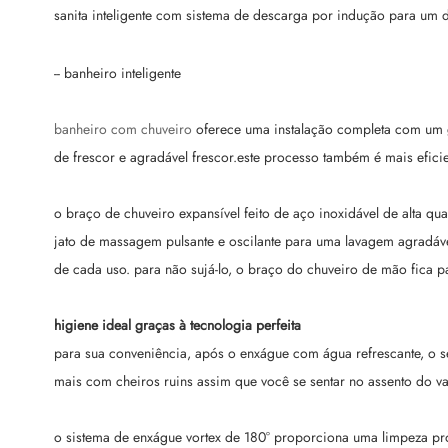
sanita inteligente com sistema de descarga por indução para um 
-- banheiro inteligente
banheiro com chuveiro
oferece uma instalação completa com um gr
de frescor e agradável frescor.este processo também é mais efici
o braço de chuveiro expansível feito de aço inoxidável de alta qu
jato de massagem pulsante e oscilante para uma lavagem agradável
de cada uso. para não sujá-lo, o braço do chuveiro de mão fica pa
higiene ideal graças à tecnologia perfeita
para sua conveniência, após o enxágue com água refrescante, o s
mais com cheiros ruins assim que você se sentar no assento do vas
o sistema de enxágue vortex de 180° proporciona uma limpeza prof