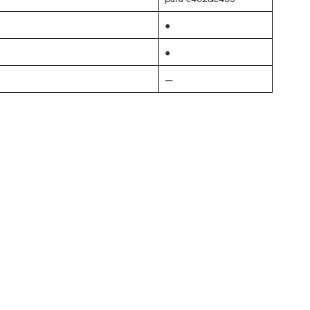
●
●
—