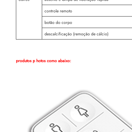
controle remoto
botão do corpo
descalcificação (remoção de cálcio)
produtos p
hotos como abaixo: