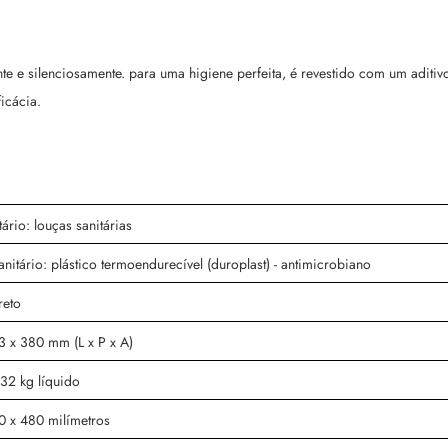
e e silenciosamente. para uma higiene perfeita, é revestido com um aditiv
icácia.
tário: louças sanitárias
anitário: plástico termoendurecível (duroplast) - antimicrobiano
reto
3 x 380 mm (L x P x A)
32 kg líquido
0 x 480 milímetros