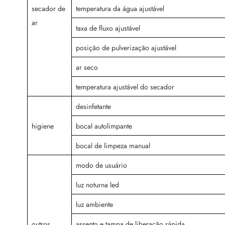
secador de
temperatura da água ajustável
ar
taxa de fluxo ajustável
posição de pulverização ajustável
ar seco
temperatura ajustável do secador
desinfetante
higiene
bocal autolimpante
bocal de limpeza manual
modo de usuário
luz noturna led
luz ambiente
outros
assento e tampa de liberação rápida